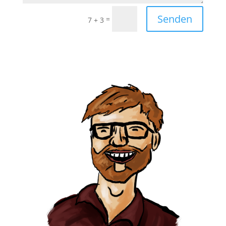
Senden
=
7 + 3