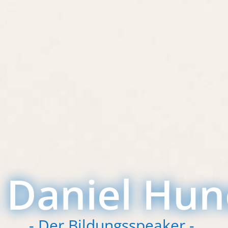
 Daniel Hun
- Der Bildungsspeaker -