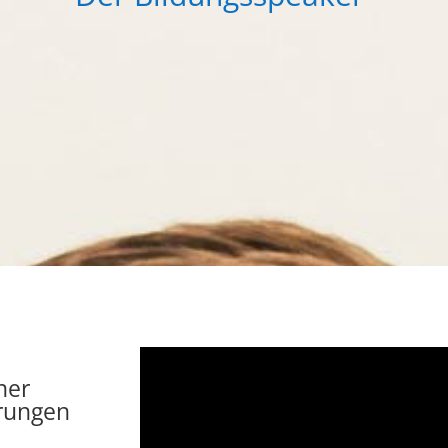
ner
rungen