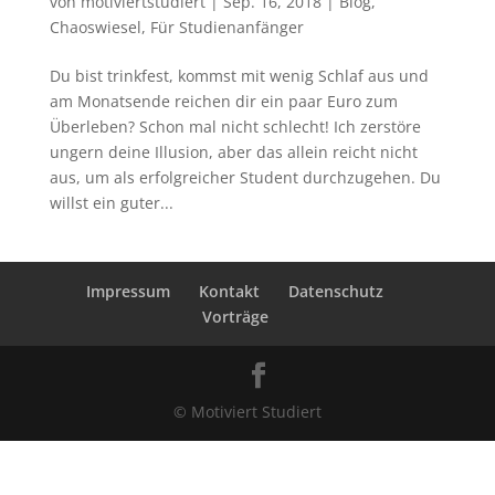
von
motiviertstudiert
|
Sep. 16, 2018
|
Blog
,
Chaoswiesel
,
Für Studienanfänger
Du bist trinkfest, kommst mit wenig Schlaf aus und
am Monatsende reichen dir ein paar Euro zum
Überleben? Schon mal nicht schlecht! Ich zerstöre
ungern deine Illusion, aber das allein reicht nicht
aus, um als erfolgreicher Student durchzugehen. Du
willst ein guter...
Impressum
Kontakt
Datenschutz
Vorträge
© Motiviert Studiert