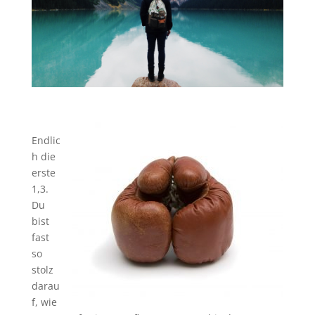
Endlic
h die
erste
1,3.
Du
bist
fast
so
stolz
darau
f, wie