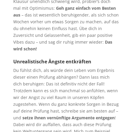
Klausur unendlich schwierig wird, probier’s doch
mal mit Optimismus:
Geh ganz einfach vom Besten
aus
– das ist wesentlich beruhigender, als sich schon
Wochen vorher um etwas Sorgen zu machen, auf das
du ohnehin keinen Einfluss hast. Übe dich in
Zuversicht und Gelassenheit, gib ein paar positive
Vibes dazu – und sag dir ruhig immer wieder:
Das
wird schon!
Unrealistische Ängste entkräften
Du fühlst dich, als würde dein Leben vom Ergebnis
dieser einen Prüfung abhängen? Dann lass mich
dich beruhigen: Das ist definitiv nicht der Fall!
Trotzdem kann es sich manchmal so anfühlen, wenn
wir der Angst zu viel Raum in unseren Köpfen
zugestehen. Wenn du ganz konkrete Sorgen in Bezug
auf deine Prüfung hast, schreibe sie am besten auf –
und
setze ihnen vernünftige Argumente entgegen
!
Dabei wird dir auffallen, dass auch diese Prüfung
kein Weltuntergang sein wird. Mich zum Beispiel